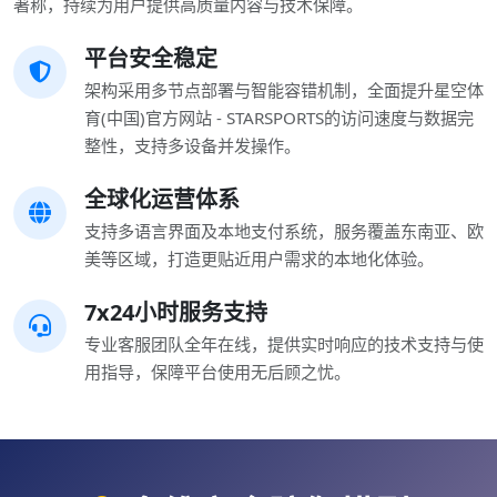
著称，持续为用户提供高质量内容与技术保障。
平台安全稳定
架构采用多节点部署与智能容错机制，全面提升星空体
育(中国)官方网站 - STARSPORTS的访问速度与数据完
整性，支持多设备并发操作。
全球化运营体系
支持多语言界面及本地支付系统，服务覆盖东南亚、欧
美等区域，打造更贴近用户需求的本地化体验。
7x24小时服务支持
专业客服团队全年在线，提供实时响应的技术支持与使
用指导，保障平台使用无后顾之忧。