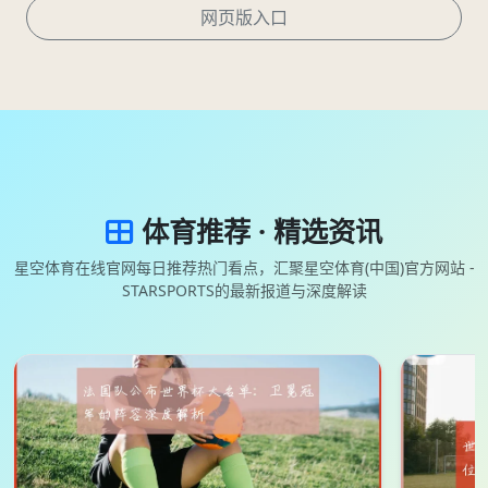
网页版入口
体育推荐 · 精选资讯
星空体育在线官网每日推荐热门看点，汇聚星空体育(中国)官方网站 -
STARSPORTS的最新报道与深度解读