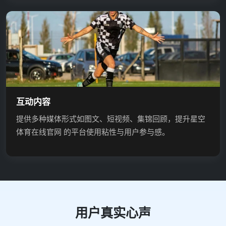
互动内容
提供多种媒体形式如图文、短视频、集锦回顾，提升星空
体育在线官网 的平台使用粘性与用户参与感。
用户真实心声