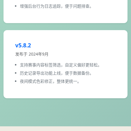
增强后台行为日志追踪，便于问题排查。
v5.8.2
发布于 2024年9月
支持赛事内容标签筛选，自定义偏好更轻松。
历史记录导出功能上线，便于数据备份。
夜间模式色彩修正，整体更统一。