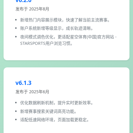
发布于 2025年8月
新增热门内容展示模块，快速了解当前主流赛事。
账户系统新增等级显示，成长轨迹清晰。
夜间模式调色优化，更适配星空体育(中国)官方网站 -
STARSPORTS用户浏览习惯。
v6.1.3
发布于 2025年6月
优化数据刷新机制，提升实时更新效率。
新增赛事搜索关键词高亮功能。
适配低速网络环境，页面加载更稳定。