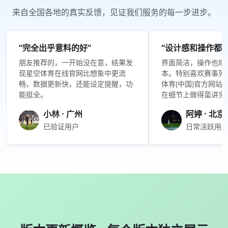
来自全国各地的真实反馈，见证我们服务的每一步进步。
“完全出乎意料的好”
“设计感和操作都很
朋友推荐的，一开始没在意，结果发
界面简洁，操作也顺
现星空体育在线官网比想象中更流
本。特别喜欢赛事列
畅，数据更新快，还能设定提醒，功
体育(中国)官方网站 - 
能挺全。
在细节上做得蛮讲究
小林 · 广州
阿婷 · 北京
已验证用户
日常活跃用